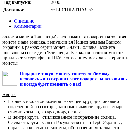
Год выпуска:
2006
Доставка:
☆ БЕСПЛАТНАЯ ☆
Описание
Комментарии
Золотая монета 'Близнецы' - это памятная подарочная золотая
монета знака зодиака, выпущенная Национальным Банком
Украины в рамках серии монет 'Знаки Зодиака'. Монета
посвящена созвездию 'Близнецы'. К каждой золотой монете
прилагается сертификат НБУ, с описанием всех характеристик
монеты.
Подарите такую монету своему любимому
человеку - он сохранит этот подарок на всю жизнь
и всегда будет помнить о вас!
Аверс:
На аверсе золотой монеты размещен круг, диагонально
поделенный на секторы, которые символизируют четыре
стихии - землю, воздух, воду, огонь;
В центре круга - стилизованное изображение солнца.
Слева от круга - малый Государственный Герб Украины,
справа - год чеканки монеты, обозначение металла, его