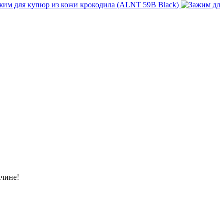
жчине!