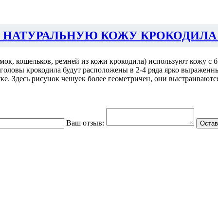
 НАТУРАЛЬНУЮ КОЖУ КРОКОДИЛА
умок, кошельков, ремней из кожи крокодила) используют кожу с
е головы крокодила будут расположены в 2-4 ряда ярко выраженн
отке. Здесь рисунок чешуек более геометричен, они выстраиваютс
Ваш отзыв:
Остав