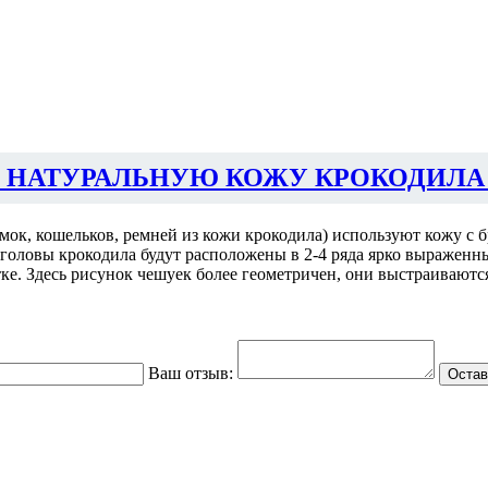
 НАТУРАЛЬНУЮ КОЖУ КРОКОДИЛА
умок, кошельков, ремней из кожи крокодила) используют кожу с
е головы крокодила будут расположены в 2-4 ряда ярко выраженн
отке. Здесь рисунок чешуек более геометричен, они выстраиваютс
Ваш отзыв:
Остав