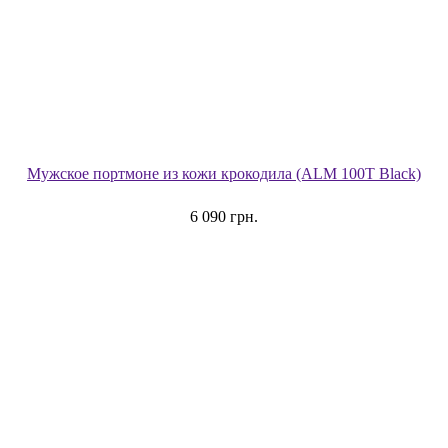
Мужское портмоне из кожи крокодила (ALM 100T Black)
6 090 грн.